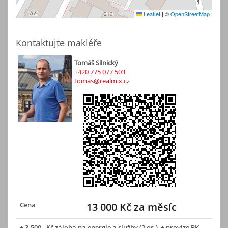
Leaflet
|
©
OpenStreetMap
Kontaktujte makléře
Tomáš Silnický
+420 775 077 503
tomas@realmix.cz
Cena
13 000 Kč za měsíc
+ 3.500,- Kč záloha na energie a služby (2 os.), + provize RK,