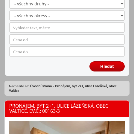
Hledat
Nacházíte se:
Úvodní strana
»
Pronájem, byt 2+1, ulice Lázeňská, obec
Valtice
PRONÁJEM, BYT 2+1, ULICE LÁZEŇSKÁ, OBEC
VALTICE, EV.Č.: 00163-3