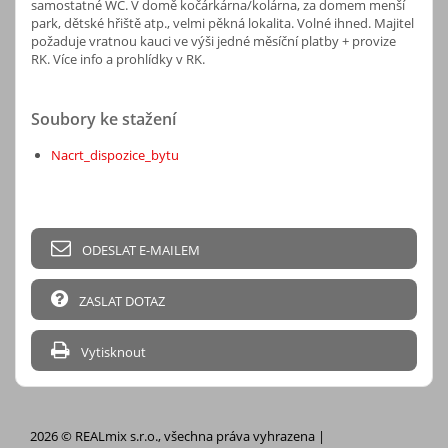
samostatné WC. V domě kočárkárna/kolárna, za domem menší
park, dětské hřiště atp., velmi pěkná lokalita. Volné ihned. Majitel
požaduje vratnou kauci ve výši jedné měsíční platby + provize
RK. Více info a prohlídky v RK.
Soubory ke stažení
Nacrt_dispozice_bytu
ODESLAT E-MAILEM
ZASLAT DOTAZ
Vytisknout
2026 © REALmix s.r.o., všechna práva vyhrazena |