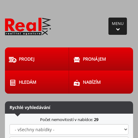
MENU
PRODEJ
PRONÁJEM
HLEDÁM
NABÍZÍM
Rychlé vyhledávání
Počet nemovitostí v nabídce:
29