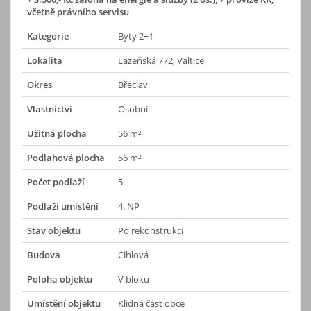
včetně právního servisu
Kategorie
Byty 2+1
Lokalita
Lázeňská 772, Valtice
Okres
Břeclav
Vlastnictví
Osobní
Užitná plocha
56 m²
Podlahová plocha
56 m²
Počet podlaží
5
Podlaží umístění
4. NP
Stav objektu
Po rekonstrukci
Budova
Cihlová
Poloha objektu
V bloku
Umístění objektu
Klidná část obce