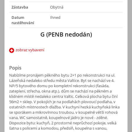
Zástavba
Obytná
Datum
Ihned
nastěhování
G (PENB nedodán)
zobraz vybavení
Popis
Nabízíme pronájem pěkného bytu 2+1 po rekonstrukci na ul.
Lázeňská nedaleko středu města Valtice. Byt se nachází ve 4.
NP/5 bytového domu po kompletní rekonstrukci (fasáda,
zateplení, střecha, okna atp.), dům se nachází na pěkném a
klidném místě nedaleko centra Valtic. Celková plocha bytu činí
56m2 + sklep. V pokojích je na podlahách plovoucí podlaha, v
ostatních místnostech dlažba. V kuchyni hezká kuchyňská linka
se sporákem a mikrovlnnou troubou, v koupelně větší rohová
vana, WC samostatně, koupelnové jádro je nové - zděné.
Dispozice bytu: kuchyň, 2 prostorné neprůchozí pokoje, velká
šatna s policemi a komodou, předsíň, koupelna s vanou,