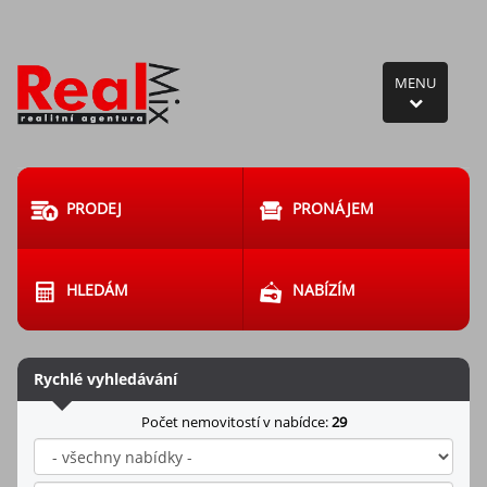
MENU
PRODEJ
PRONÁJEM
HLEDÁM
NABÍZÍM
Rychlé vyhledávání
Počet nemovitostí v nabídce:
29