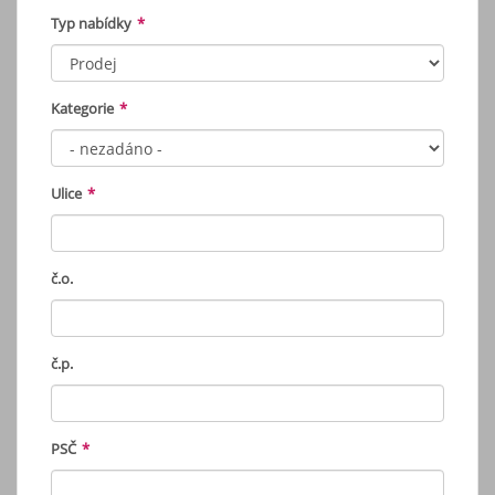
Typ nabídky
*
Kategorie
*
Ulice
*
č.o.
č.p.
PSČ
*