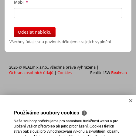
Mobil
*
Odeslat nabídku
Všechny údaje jsou povinné, děkujeme za jejich vyplnění
2026 © REALmix s.r.o., všechna práva vyhrazena |
Ochrana osobních údajů
|
Cookies
Realitní SW
Real
man
×
Používáme soubory cookies
ℹ
Naše soubory potřebujeme pro samotnou funkčnost webu a pro
uložení vašich předvoleb při jeho procházení. Cookies třetích
stran pak slouží pro vyhodnocování výkonu a zkvalitnění obsahu