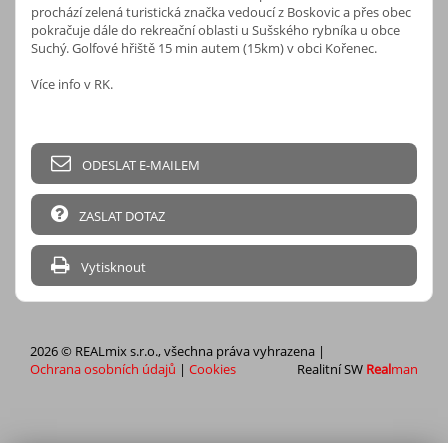
prochází zelená turistická značka vedoucí z Boskovic a přes obec
pokračuje dále do rekreační oblasti u Sušského rybníka u obce
Suchý. Golfové hřiště 15 min autem (15km) v obci Kořenec.
Více info v RK.
ODESLAT E-MAILEM
ZASLAT DOTAZ
Vytisknout
2026 © REALmix s.r.o., všechna práva vyhrazena |
Ochrana osobních údajů
|
Cookies
Realitní SW
Real
man