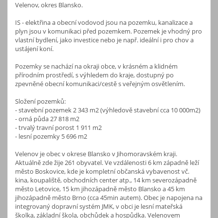
Velenov, okres Blansko.
IS - elektřina a obecní vodovod jsou na pozemku, kanalizace a
plyn jsou v komunikaci před pozemkem. Pozemek je vhodný pro
vlastní bydlení, jako investice nebo je např. ideální i pro chov a
ustájení koní.
Pozemky se nachází na okraji obce, v krásném a klidném
přírodním prostředí, s výhledem do kraje, dostupný po
zpevněné obecní komunikaci/cestě s veřejným osvětlením.
Složení pozemků:
- stavební pozemek 2 343 m2 (výhledově stavební cca 10 000m2)
- orná půda 27 818 m2
- trvalý travní porost 1 911 m2
- lesní pozemky 5 696 m2
Velenov je obec v okrese Blansko v Jihomoravském kraji.
Aktuálně zde žije 261 obyvatel. Ve vzdálenosti 6 km západně leží
město Boskovice, kde je kompletní občanská vybavenost vč.
kina, koupaliště, obchodních center atp., 14 km severozápadně
město Letovice, 15 km jihozápadně město Blansko a 45 km
jihozápadně město Brno (cca 45min autem). Obec je napojena na
integrovaný dopravní systém JMK, v obci je lesní mateřská
školka, základní škola, obchůdek a hospůdka. Velenovem