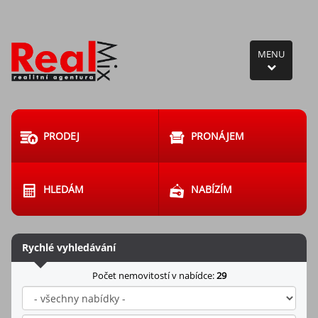
MENU
PRODEJ
PRONÁJEM
HLEDÁM
NABÍZÍM
Rychlé vyhledávání
Počet nemovitostí v nabídce:
29