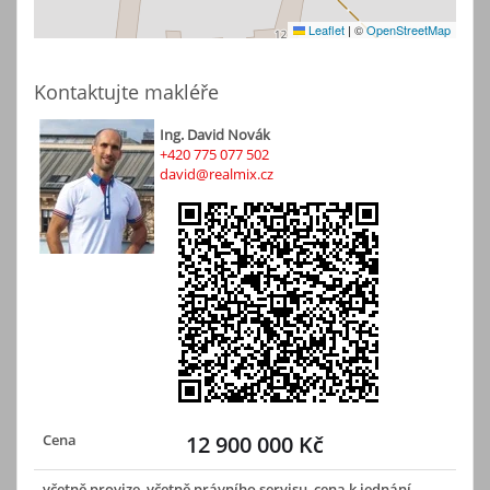
Leaflet
|
©
OpenStreetMap
Kontaktujte makléře
Ing. David Novák
+420 775 077 502
david@realmix.cz
Cena
12 900 000 Kč
včetně provize, včetně právního servisu, cena k jednání