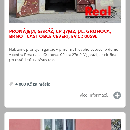
PRONÁJEM, GARÁŽ, CP 27M2, UL. GROHOVA,
BRNO - ČÁST OBCE VEVEŘÍ, EV.Č.: 00596
Nabízíme pronájem garáže v přízemí cihlového bytového domu
v centru Brna na ul. Grohova, CP cca 27m2. V garáži je elektřina
(2x osvětlení, 1x zásuvka) s..
4 000 Kč za měsíc
více informací...