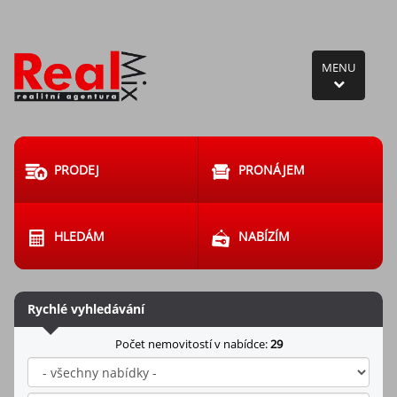
MENU
PRODEJ
PRONÁJEM
HLEDÁM
NABÍZÍM
Rychlé vyhledávání
Počet nemovitostí v nabídce:
29