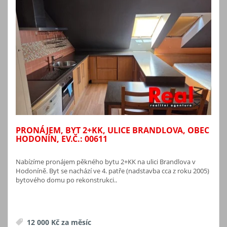
PRONÁJEM, BYT 2+KK, ULICE BRANDLOVA, OBEC
HODONÍN, EV.Č.: 00611
Nabízíme pronájem pěkného bytu 2+KK na ulici Brandlova v
Hodoníně. Byt se nachází ve 4. patře (nadstavba cca z roku 2005)
bytového domu po rekonstrukci..
12 000 Kč za měsíc