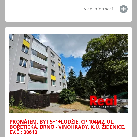
více informací...
PRONÁJEM, BYT 5+1+LODŽIE, CP 104M2, UL.
BOŘETICKÁ, BRNO - VINOHRADY, K.Ú. ŽIDENICE,
EV.Č.: 00610