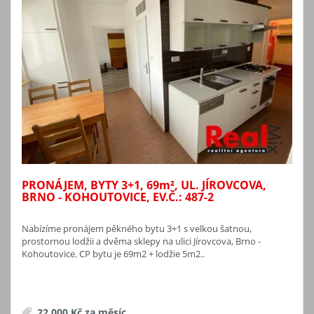
PRONÁJEM, BYTY 3+1, 69
m²
, UL. JÍROVCOVA,
BRNO - KOHOUTOVICE, EV.Č.: 487-2
Nabízíme pronájem pěkného bytu 3+1 s velkou šatnou,
prostornou lodžii a dvěma sklepy na ulici Jírovcova, Brno -
Kohoutovice. CP bytu je 69m2 + lodžie 5m2..
22 000 Kč za měsíc