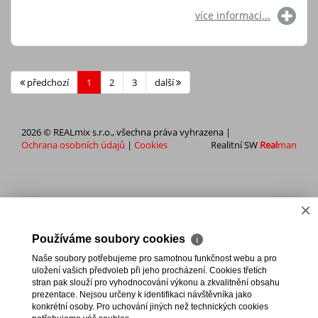
více informací...
předchozí
1
2
3
další
2026 © REALmix s.r.o., všechna práva vyhrazena |
Ochrana osobních údajů
|
Cookies
Realitní SW
Real
man
×
Používáme soubory cookies
ℹ
Naše soubory potřebujeme pro samotnou funkčnost webu a pro
uložení vašich předvoleb při jeho procházení. Cookies třetích
stran pak slouží pro vyhodnocování výkonu a zkvalitnění obsahu
prezentace. Nejsou určeny k identifikaci návštěvníka jako
konkrétní osoby. Pro uchování jiných než technických cookies