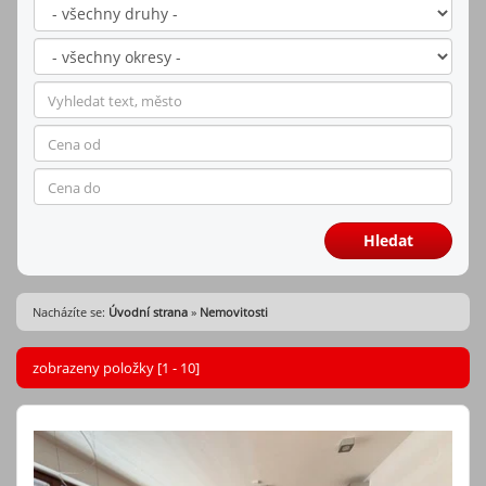
Hledat
Nacházíte se:
Úvodní strana
»
Nemovitosti
zobrazeny položky [1 - 10]